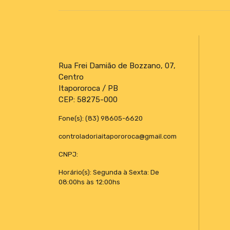
Rua Frei Damião de Bozzano, 07,
Centro
Itapororoca / PB
CEP: 58275-000
Fone(s): (83) 98605-6620
controladoriaitapororoca@gmail.com
CNPJ:
Horário(s): Segunda à Sexta: De
08:00hs às 12:00hs