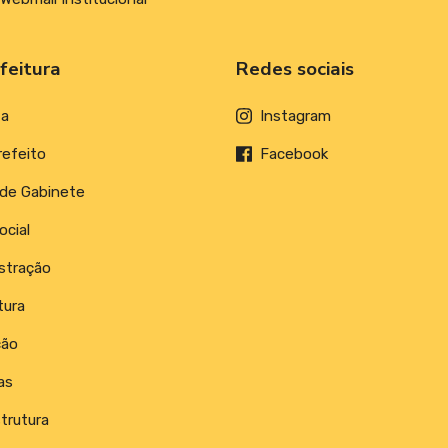
feitura
Redes sociais
ta
Instagram
refeito
Facebook
 de Gabinete
ocial
stração
tura
ção
as
trutura