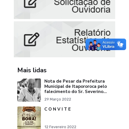
Mais lidas
Nota de Pesar da Prefeitura
Municipal de Itapororoca pelo
falecimento do Sr. Severino
Ribeiro da Silva "Pai do Ex-
29 Março 2022
Prefei
C O N V I T E
12 Fevereiro 2022