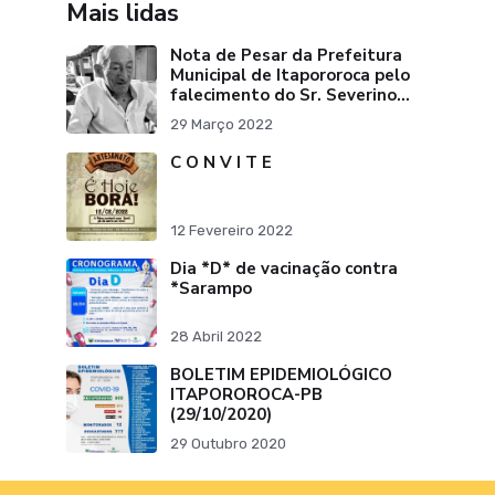
Mais lidas
Nota de Pesar da Prefeitura
Municipal de Itapororoca pelo
falecimento do Sr. Severino
Ribeiro da Silva "Pai do Ex-
29 Março 2022
Prefei
C O N V I T E
12 Fevereiro 2022
Dia *D* de vacinação contra
*Sarampo
28 Abril 2022
BOLETIM EPIDEMIOLÓGICO
ITAPOROROCA-PB
(29/10/2020)
29 Outubro 2020