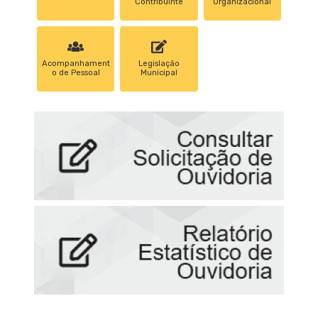
Contribuinte
Organizacional
Acompanhament
Legislação
o de Pessoal
Municipal