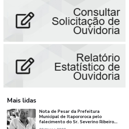
Mais lidas
Nota de Pesar da Prefeitura
Municipal de Itapororoca pelo
falecimento do Sr. Severino Ribeiro
da Silva "Pai do Ex-Prefei