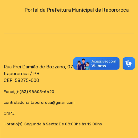
Portal da Prefeitura Municipal de Itapororoca
Rua Frei Damião de Bozzano, 07, Centro
Itapororoca / PB
CEP: 58275-000
Fone(s): (83) 98605-6620
controladoriaitapororoca@gmail.com
CNPJ:
Horário(s): Segunda à Sexta: De 08:00hs às 12:00hs