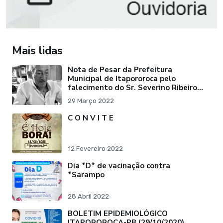
Mais lidas
Nota de Pesar da Prefeitura
Municipal de Itapororoca pelo
falecimento do Sr. Severino Ribeiro
da Silva "Pai do Ex-Prefei
29 Março 2022
C O N V I T E
12 Fevereiro 2022
Dia *D* de vacinação contra
*Sarampo
28 Abril 2022
BOLETIM EPIDEMIOLÓGICO
ITAPOROROCA-PB (29/10/2020)