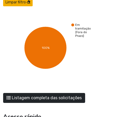
Limpar filtro
Em
tramitação
(Fora do
Prazo)
100%
Listagem completa das solicitações
Acesso rápido