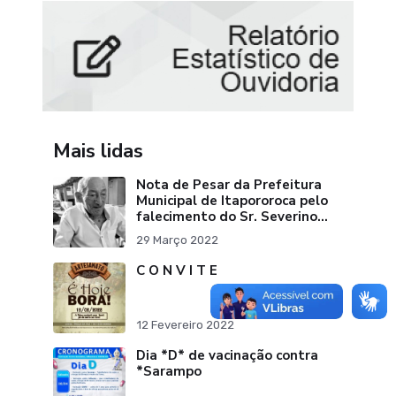
Mais lidas
Nota de Pesar da Prefeitura
Municipal de Itapororoca pelo
falecimento do Sr. Severino
Ribeiro da Silva "Pai do Ex-
29 Março 2022
Prefei
C O N V I T E
12 Fevereiro 2022
Dia *D* de vacinação contra
*Sarampo