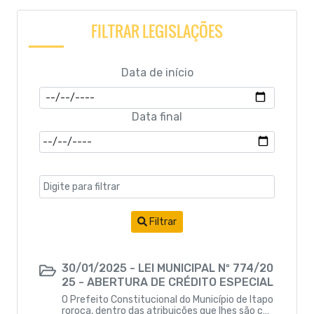
Lei Orgânica Municipal
FILTRAR LEGISLAÇÕES
Leis
Data de início
Leis Complementares
Data final
Leis Ordinárias
PORTARIA
LDO - Lei de Diretrizes Orçamentárias
LOA - Lei Orçamentária Anual
Filtrar
PCA - Prestação de Contas Anual
30/01/2025 - LEI MUNICIPAL Nº 774/20
25 - ABERTURA DE CRÉDITO ESPECIAL
PPA - Plano Purianual
O Prefeito Constitucional do Município de Itapo
roroca, dentro das atribuições que lhes são cab