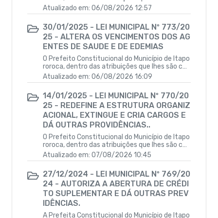
QDD - Quadro de Detalhamento da Despesa
íveis, faz saber que a Câmara Municipal aprovo
Atualizado em: 06/08/2026 12:57
u e ele sanciona a seguinte Lei:Autoriza a abert
ura de Crédito especial no orçamento do exerc
30/01/2025 - LEI MUNICIPAL Nº 773/20
RGF - Relatório de Gestão Fiscal
ício de 2025 e dá outras providências.
25 - ALTERA OS VENCIMENTOS DOS AG
ENTES DE SAUDE E DE EDEMIAS
RREO - Relatório Resumido de Execução
O Prefeito Constitucional do Município de Itapo
Orçamentária
roroca, dentro das atribuições que lhes são cab
íveis, faz saber que a Câmara Municipal aprovo
Atualizado em: 06/08/2026 16:09
u e ele sanciona a seguinte Lei: ALTERA OS VEN
Emendas Parlamentares
CIMENTOS DOS AGENTES COMUNITÁRIOS DE SA
14/01/2025 - LEI MUNICIPAL Nº 770/20
ÚDE E AGENTES DE COMBATES ÀS ENDEMIAS E
25 - REDEFINE A ESTRUTURA ORGANIZ
DÁ OUTRAS PROVIDÊNCIAS.
ACIONAL, EXTINGUE E CRIA CARGOS E
DÁ OUTRAS PROVIDÊNCIAS..
O Prefeito Constitucional do Município de Itapo
roroca, dentro das atribuições que lhes são cab
íveis, faz saber que a Câmara Municipal aprovo
Atualizado em: 07/08/2026 10:45
u e ele sanciona a seguinte Lei:Redefine a Estru
tura Organizacional do Município de Itapororoc
27/12/2024 - LEI MUNICIPAL Nº 769/20
a, extingue e cria cargos e dá outras providênci
24 - AUTORIZA A ABERTURA DE CRÉDI
as.
TO SUPLEMENTAR E DÁ OUTRAS PREV
IDÊNCIAS.
A Prefeita Constitucional do Município de Itapo