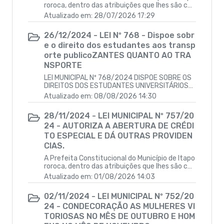
roroca, dentro das atribuições que lhes são cab
íveis, faz saber que a Câmara Municipal aprovo
Atualizado em: 28/07/2026 17:29
u e ela sanciona a seguinte Lei:Autoriza a abert
ura de crédito suplementar no orçamento do e
26/12/2024 - LEI Nº 768 - Dispoe sobr
xercício de 2024 e dá outras providencias.
e o direito dos estudantes aos transp
orte publicoZANTES QUANTO AO TRA
NSPORTE
LEI MUNICIPAL Nº 768/2024 DISPÕE SOBRE OS
DIREITOS DOS ESTUDANTES UNIVERSITÁRIOS
E/OU CURSOS PROFISSIONALIZANTES QUANTO
Atualizado em: 08/08/2026 14:30
AO TRANSPORTE PUBLICO INTERMUNICIPAL E IN
TERESTADUAL, E DA OUTRAS PROVIDENCIAS.
28/11/2024 - LEI MUNICIPAL Nº 757/20
24 - AUTORIZA A ABERTURA DE CRÉDI
TO ESPECIAL E DÁ OUTRAS PROVIDEN
CIAS.
A Prefeita Constitucional do Município de Itapo
roroca, dentro das atribuições que lhes são cab
íveis, faz saber que a Câmara Municipal aprovo
Atualizado em: 01/08/2026 14:03
u e ela sanciona a seguinte Lei:Autoriza a abert
ura de Crédito especial no Orçamento do exerc
02/11/2024 - LEI MUNICIPAL Nº 752/20
ício de 2024 e dá outras providencias.
24 - CONDECORAÇÃO AS MULHERES VI
TORIOSAS NO MÊS DE OUTUBRO E HOM