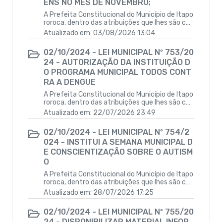
ENS NO MÊS DE NOVEMBRO;
A Prefeita Constitucional do Município de Itapo
roroca, dentro das atribuições que lhes são cab
íveis, faz saber que a Câmara Municipal aprovo
Atualizado em: 03/08/2026 13:04
u e ela sanciona a seguinte Lei:DISPOE SOBRE A
INSTITUIÇÃO DE CONDECORAÇÃO AS MULHERE
02/10/2024 - LEI MUNICIPAL Nº 753/20
S VITORIOSAS NO MÊS DE OUTUBRO E HOMENS
24 - AUTORIZAÇÃO DA INSTITUIÇÃO D
NO MÊS DE NOVEMBRO E DÁ OUTRAS PROVIDÊN
CIAS.
O PROGRAMA MUNICIPAL TODOS CONT
RA A DENGUE
A Prefeita Constitucional do Município de Itapo
roroca, dentro das atribuições que lhes são cab
íveis, faz saber que a Câmara Municipal aprovo
Atualizado em: 22/07/2026 23:49
u e ela sanciona a seguinte Lei:DISPÕE SOBRE A
AUTORIZAÇÃO DA INSTITUIÇÃO DO PROGRAMA
02/10/2024 - LEI MUNICIPAL Nº 754/2
MUNICIPAL TODOS CONTRA A DENGUE, A ADOÇÃ
024 - INSTITUI A SEMANA MUNICIPAL D
O DE MEDIDAS DE VIGILANCIA EM SAUDE PARA C
ONTROLE DO MOSQUITO AEDES AEGYPTI, E EST
E CONSCIENTIZAÇÃO SOBRE O AUTISM
ABELECE OUTRAS PROVIDENCIAS”.
O
A Prefeita Constitucional do Município de Itapo
roroca, dentro das atribuições que lhes são cab
íveis, faz saber que a Câmara Municipal aprovo
Atualizado em: 28/07/2026 17:25
u e ela sanciona a seguinte Lei:INSTITUI A SEMA
NA MUNICIPAL DE CONSCIENTIZAÇÃO SOBRE O
02/10/2024 - LEI MUNICIPAL Nº 755/20
AUTISMO E DÁ OUTRAS PROVIDÊNCIAS.
24 - DISPONIBILIZAR MATERIAL INFOR