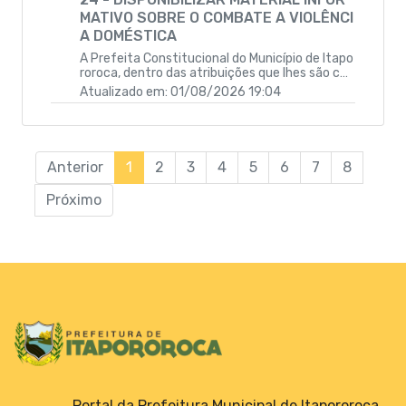
MATIVO SOBRE O COMBATE A VIOLÊNCI
A DOMÉSTICA
A Prefeita Constitucional do Município de Itapo
roroca, dentro das atribuições que lhes são cab
íveis, faz saber que a Câmara Municipal aprovo
Atualizado em: 01/08/2026 19:04
u e ela sanciona a seguinte Lei:DISPÕE SOBRE A
OBRIGATORIEDADE DAS UNIDADES ESCOLARES
DO ENSINO PÚBLICO, NO ATO DA MATRÍCULA ES
COLAR, A DISPONIBILIZAR MATERIAL INFORMATI
VO SOBRE O COMBATE A VIOLÊNCIA DOMÉSTIC
Anterior
1
2
3
4
5
6
7
8
A, E DA OUTRAS PROVIDÊNCIAS.”
Próximo
Portal da Prefeitura Municipal de Itapororoca