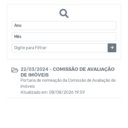
Portarias do Gabinete
Quadro de Pessoal
CONVÊNIOS
Estrutura Organizacional
Coronavírus
COMISSÃO DE AVALIAÇÃO
22/03/2024 -
DE IMÓVEIS
Concurso Público
Portaria de nomeação da Comissão de Avaliação de
Imóveis
Eleições Conselho Tutelar
Atualizado em: 08/08/2026 19:59
Programas de Escolas Integrais
Processo Seletivo