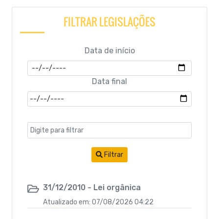
Lei Orgânica Municipal
FILTRAR LEGISLAÇÕES
Leis
Data de início
Leis Complementares
Data final
Leis Ordinárias
PORTARIA
LDO - Lei de Diretrizes Orçamentárias
LOA - Lei Orçamentária Anual
Filtrar
PCA - Prestação de Contas Anual
31/12/2010 - Lei orgânica
PPA - Plano Purianual
Atualizado em: 07/08/2026 04:22