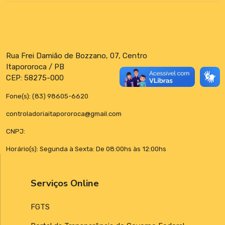
Rua Frei Damião de Bozzano, 07, Centro
Itapororoca / PB
CEP: 58275-000
Fone(s): (83) 98605-6620
controladoriaitapororoca@gmail.com
CNPJ:
Horário(s): Segunda à Sexta: De 08:00hs às 12:00hs
Serviços Online
FGTS