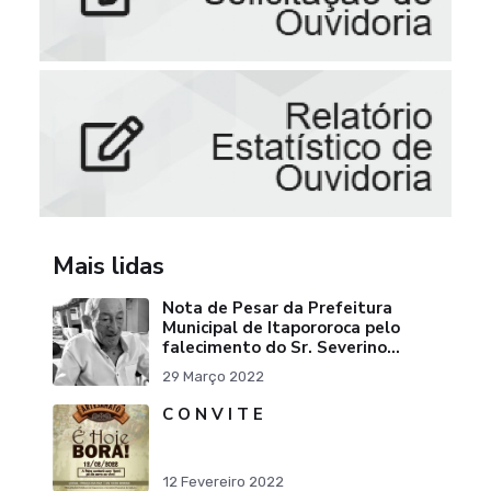
Mais lidas
Nota de Pesar da Prefeitura
Municipal de Itapororoca pelo
falecimento do Sr. Severino
Ribeiro da Silva "Pai do Ex-
29 Março 2022
Prefei
C O N V I T E
12 Fevereiro 2022