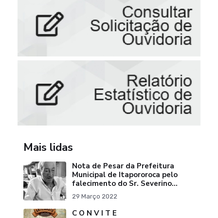
Mais lidas
Nota de Pesar da Prefeitura
Municipal de Itapororoca pelo
falecimento do Sr. Severino
Ribeiro da Silva "Pai do Ex-
29 Março 2022
Prefei
C O N V I T E