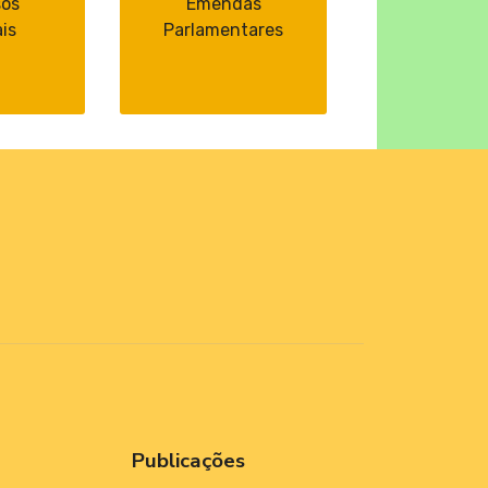
sos
Emendas
is
Parlamentares
Publicações