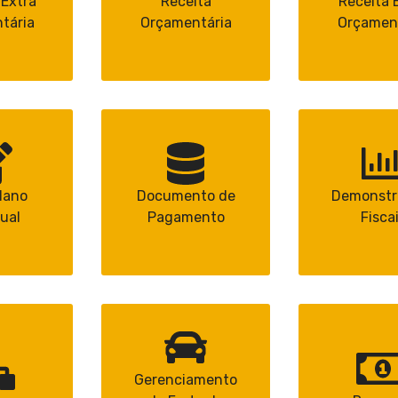
Extra
Receita
Receita 
tária
Orçamentária
Orçamen
lano
Documento de
Demonstr
ual
Pagamento
Fisca
Gerenciamento