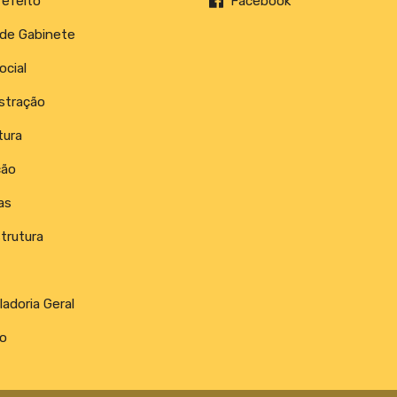
refeito
Facebook
 de Gabinete
ocial
stração
tura
ção
as
trutura
adoria Geral
o