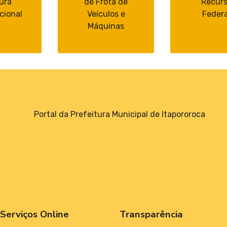
ura
de Frota de
Recur
cional
Veículos e
Federa
Máquinas
Portal da Prefeitura Municipal de Itapororoca
Serviços Online
Transparência