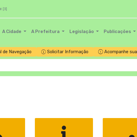
é [3]
A Cidade
A Prefeitura
Legislação
Publicações
l de Navegação
Solicitar Informação
Acompanhe sua 