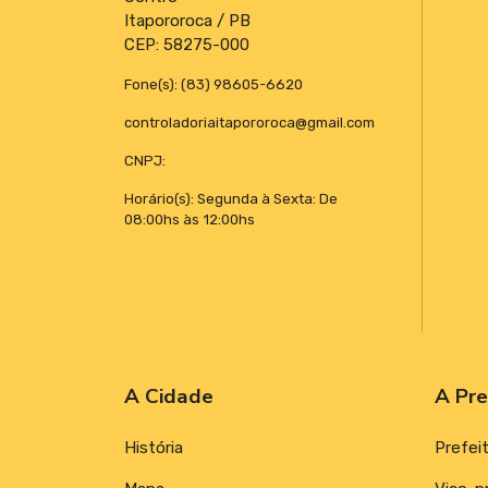
Itapororoca / PB
CEP: 58275-000
Fone(s): (83) 98605-6620
controladoriaitapororoca@gmail.com
CNPJ:
Horário(s): Segunda à Sexta: De
08:00hs às 12:00hs
A Cidade
A Pre
História
Prefei