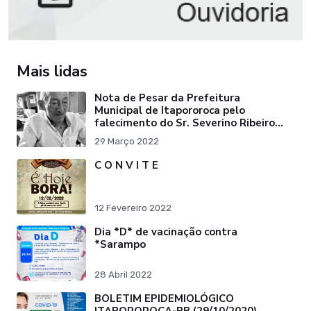
Mais lidas
Nota de Pesar da Prefeitura
Municipal de Itapororoca pelo
falecimento do Sr. Severino Ribeiro
da Silva "Pai do Ex-Prefei
29 Março 2022
C O N V I T E
12 Fevereiro 2022
Dia *D* de vacinação contra
*Sarampo
28 Abril 2022
BOLETIM EPIDEMIOLÓGICO