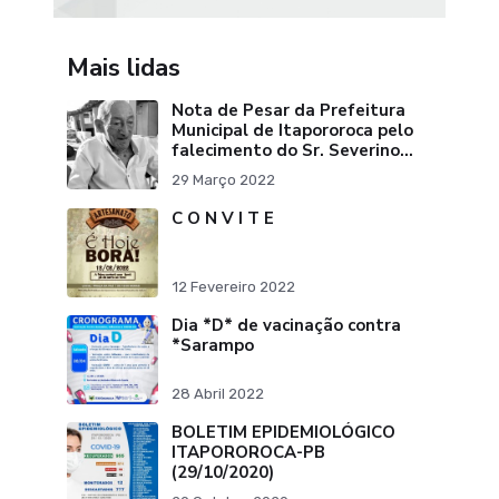
Mais lidas
Nota de Pesar da Prefeitura
Municipal de Itapororoca pelo
falecimento do Sr. Severino
Ribeiro da Silva "Pai do Ex-
29 Março 2022
Prefei
C O N V I T E
12 Fevereiro 2022
Dia *D* de vacinação contra
*Sarampo
28 Abril 2022
BOLETIM EPIDEMIOLÓGICO
ITAPOROROCA-PB
(29/10/2020)