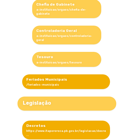
Chefia de Gabinete
Controladoria Geral
Tesouro
Feriados Municipais
Legislação
Decretos