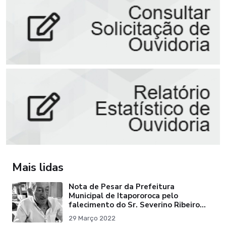
Mais lidas
Nota de Pesar da Prefeitura
Municipal de Itapororoca pelo
falecimento do Sr. Severino Ribeiro
da Silva "Pai do Ex-Prefei
29 Março 2022