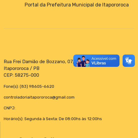
Portal da Prefeitura Municipal de Itapororoca
Rua Frei Damião de Bozzano, 07, Centro
Itapororoca / PB
CEP: 58275-000
Fone(s): (83) 98605-6620
controladoriaitapororoca@gmail.com
CNPJ:
Horário(s): Segunda à Sexta: De 08:00hs às 12:00hs