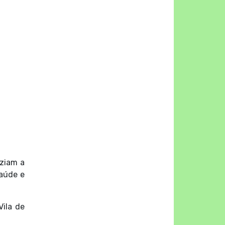
aziam a
saúde e
Vila de