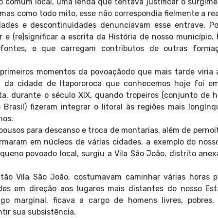
 comum local, uma lenda que tentava justificar o surgim
, mas como todo mito, esse não correspondia fielmente a re
idades e descontinuidades denunciavam esse entrave. Po
 e (re)significar a escrita da História de nosso município. 
 fontes, e que carregam contributos de outras forma
imeiros momentos da povoaçãodo que mais tarde viria a
ria da cidade de Itapororoca que conhecemos hoje foi em
, durante o século XIX, quando tropeiros (conjunto de 
rasil) fizeram integrar o litoral às regiões mais longín
hos.
ousos para descanso e troca de montarias, além de pernoi
ormaram em núcleos de várias cidades, a exemplo do noss
ueno povoado local, surgiu a Vila São João, distrito ane
 Vila São João, costumavam caminhar várias horas po
des em direção aos lugares mais distantes do nosso Est
lgo marginal, ficava a cargo de homens livres, pobres,
ir sua subsistência.