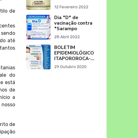
12 Fevereiro 2022
tilo de
Dia *D* de
vacinação contra
centes
*Sarampo
, sendo
28 Abril 2022
ndo até
BOLETIM
 tantos
EPIDEMIOLÓGICO
ITAPOROROCA-
PB (29/10/2020)
29 Outubro 2020
tanias
ale do
e está
nhos de
nício a
 nosso
rito de
ipação