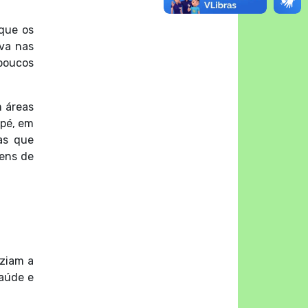
 que os
ava nas
 poucos
m áreas
 pé, em
as que
bens de
aziam a
saúde e