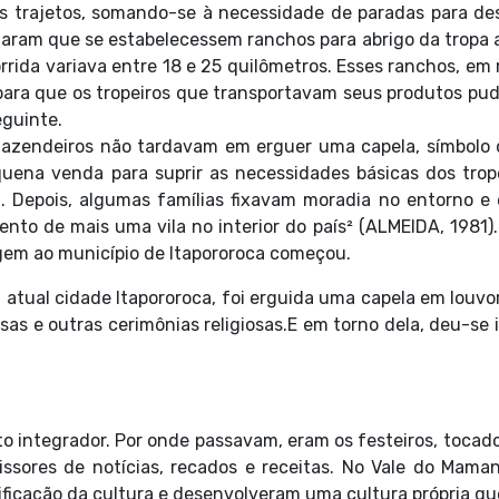
 trajetos, somando-se à necessidade de paradas para de
garam que se estabelecessem ranchos para abrigo da tropa a
orrida variava entre 18 e 25 quilômetros. Esses ranchos, em
 para que os tropeiros que transportavam seus produtos p
guinte.
azendeiros não tardavam em erguer uma capela, símbolo 
uena venda para suprir as necessidades básicas dos trop
m. Depois, algumas famílias fixavam moradia no entorno e
nto de mais uma vila no interior do país² (ALMEIDA, 1981).
igem ao município de Itapororoca começou.
tual cidade Itapororoca, foi erguida uma capela em louvo
as e outras cerimônias religiosas.E em torno dela, deu-se i
to integrador. Por onde passavam, eram os festeiros, tocad
smissores de notícias, recados e receitas. No Vale do Mam
icação da cultura e desenvolveram uma cultura própria qu