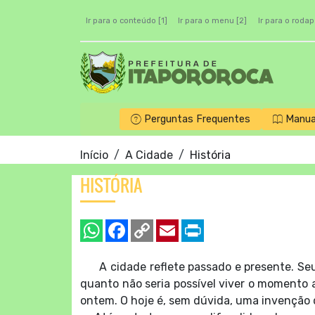
Ir para o conteúdo [1]
Ir para o menu [2]
Ir para o rodap
Perguntas Frequentes
Manua
Início
A Cidade
História
HISTÓRIA
A cidade reflete passado e presente. Seus l
quanto não seria possível viver o momento at
ontem. O hoje é, sem dúvida, uma invenção