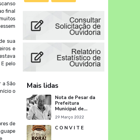
scanso
o final
 muitos
udessem
de sua
eiros e
 estava
 E pelo
Mais lidas
r a São
nício o
Nota de Pesar da
Prefeitura
Municipal de
Itapororoca pelo
29 Março 2022
falecimento do
ores de
Sr. Severino
C O N V I T E
Ribeiro da Silva
anguape
"Pai do Ex-Prefei
e