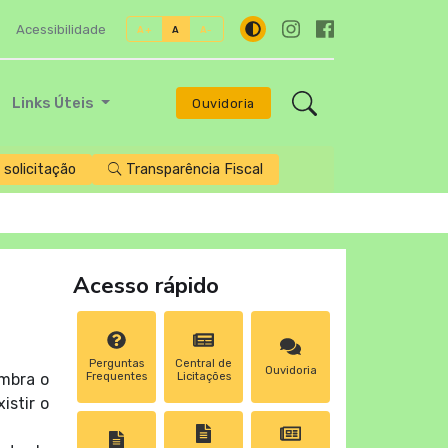
Acessibilidade
A+
A
A-
Links Úteis
Ouvidoria
solicitação
Transparência Fiscal
Acesso rápido
Perguntas
Central de
Ouvidoria
embra o
Frequentes
Licitações
istir o