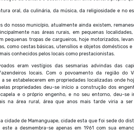
ura oral, da culinária, da música, da religiosidade e no es
 do nosso município, atualmente ainda existem, remanes
principalmente nas áreas rurais, em pequenas localidades
m pequenas tropas de cargueiros, hoje motorizados, leva
s, como cestas básicas, utensílios e objetos domésticos e
mais conhecidos pelos locais como prestacionistas.
voados eram vestígios das sesmarias advindas das capi
 fazendeiros locais. Com o povoamento da região do V
 se estabelecerem em propriedades localizadas onde hoj
quelas propriedades deu-se início a construção dos enge
 capela e o próprio engenho, e no seu entorno, deu-se i
ais na área rural, área que anos mais tarde viria a ser
 a cidade de Mamanguape, cidade esta que foi sede do dist
ndo este a desmembra-se apenas em 1961 com sua emanc