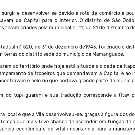
urgir e desenvolver-se devido a rota de comércio e pou
cavam da Capital para o interior. O distrito de São João
os foram criados pela municipal nº 11, de 21 de dezembro d
tadual nº 520, de 31 de dezembro de1943, foi criado o dist
com terras do distrito sede do município de Mamanguape.
em ao território onde hoje está situada a cidade de Itap
mpamento de tropeiros que demandavam à Capital e ao int
ncontravam e pelo rio que cortava grande parte do municíp
 do tupi-guarani e sua tradução corresponde a (Ita= p
 local é que a Vila desenvolveu-se, graças à figura dos d
tempo que mais teve chance de ascender, em função de e
vância econômica e de vital importância para a manuten