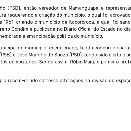
nho (PSD), então vereador de Mamanguape e representa
ura requerendo a criação do município, o qual foi aprovado 
 1961, criando o município de Itapororoca, a qual foi san
eno Gondim e publicada no Diário Oficial do Estado no di
emorada a emancipação política do município.
unicipal no município recém-criado, tendo concorrido para
(PSB) e José Marinho de Souza (PSD), tendo sido eleito o pr
os computados. Sendo assim, Rúbio Maia, o primeiro pref
pio recém-criado sofresse alterações na divisão do espaç