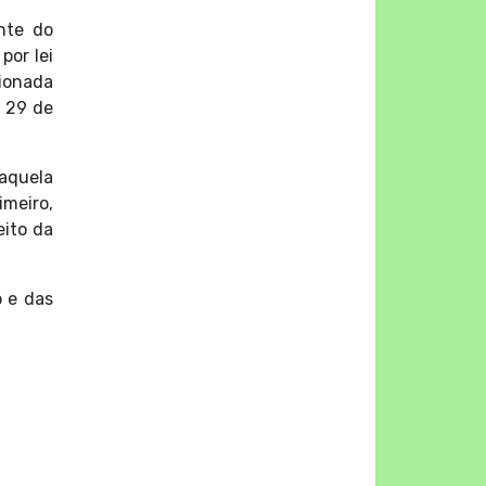
nte do
por lei
cionada
a 29 de
 aquela
imeiro,
eito da
o e das