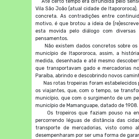
Até certo tempo era difundida pelo senso
Vila São João (atual cidade de Itapororoca)
concreta. As contradições entre continu
motivo, é que brotou a ideia de (re)escrever
esta movida pelo diálogo com diversas
pensamentos.
Não existem dados concretos sobre os pr
município de Itapororoca, assim, a histó
medida, desenhada e até mesmo descoberta
que transportavam gado e mercadorias no B
Paraíba, abrindo e descobrindo novos camin
Nas rotas tropeiras foram estabelecidos p
os viajantes, que, com o tempo, se transf
município, que com o surgimento de um peq
município de Mamanguape, datado de 1908.
Os tropeiros que faziam pouso na então
percorrendo léguas de distância das cida
transporte de mercadorias, visto como a
desempenharam por ser uma forma de garant