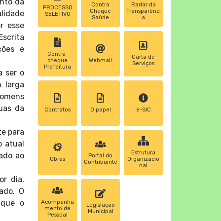
ento da
Contra
Radar da
PROCESSO
Cheque
Transparênci
alidade
SELETIVO
Saúde
a
r esse
Escrita
ções e
Contra-
Carta de
cheque
Webmail
Serviços
Prefeitura
 ser o
 larga
homens
quas da
Contratos
0 papel
e-SIC
te para
o atual
Estrutura
xado ao
Portal do
Obras
Organizacio
Contribuinte
nal
r dia,
ado. O
 que o
Acompanha
Legislação
mento de
Municipal
Pessoal