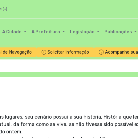
é [3]
A Cidade
A Prefeitura
Legislação
Publicações
l de Navegação
Solicitar Informação
Acompanhe sua 
ugares, seu cenário possui a sua história. História que l
ual, da forma como se vive, se não tivesse sido possível ex
 do ontem.