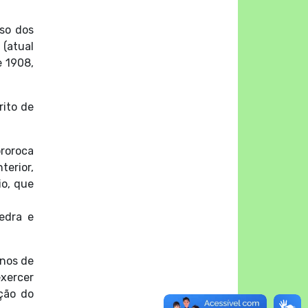
so dos
 (atual
e 1908,
rito de
ororoca
erior,
io, que
edra e
onos de
xercer
ção do