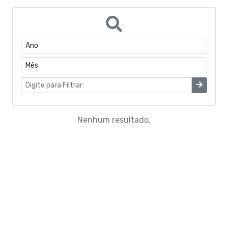
Portarias do Gabinete
Quadro de Pessoal
CONVÊNIOS
Estrutura Organizacional
Coronavírus
Nenhum resultado.
Concurso Público
Eleições Conselho Tutelar
Programas de Escolas Integrais
Processo Seletivo