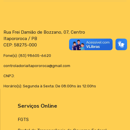
Rua Frei Damião de Bozzano, 07, Centro
Itapororoca / PB
CEP: 58275-000
Fone(s): (83) 98605-6620
controladoriaitapororoca@gmail.com
CNPJ:
Horário(s): Segunda à Sexta: De 08:00hs às 12:00hs
Serviços Online
FGTS