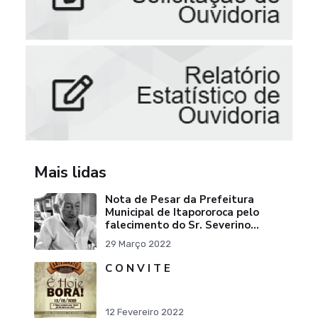
Mais lidas
Nota de Pesar da Prefeitura
Municipal de Itapororoca pelo
falecimento do Sr. Severino
Ribeiro da Silva "Pai do Ex-
29 Março 2022
Prefei
C O N V I T E
12 Fevereiro 2022