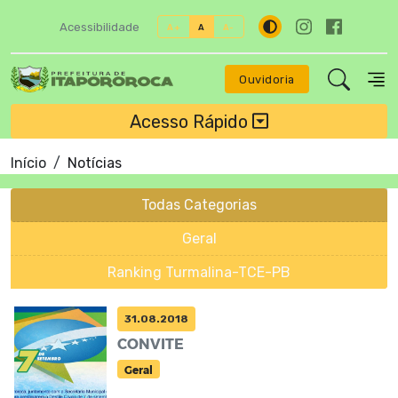
Acessibilidade
A+
A
A-
Ouvidoria
Acesso Rápido
Início
Notícias
Todas Categorias
Geral
Ranking Turmalina-TCE-PB
31.08.2018
CONVITE
Geral